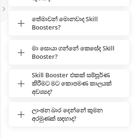
තේමාවන් මොනවාද Skill
Boosters?
මා සොයා ගන්නේ කෙසේද Skill
Booster?
Skill Booster එකක් ​​සම්පූර්ණ
කිරීමට මට කොපමණ කාලයක්
අවශ්‍යද?
ලාංඡන බාර දෙන්නේ කුමන
අරමුණක් සඳහාද?