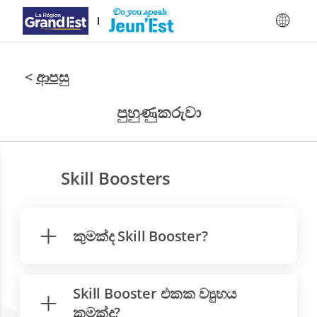
ප්‍රධාන අන්තර්ගතයට යන්න
<
ආපසු
පුහුණුකරුවා
Skill Boosters
කුමක්ද Skill Booster?
Skill Booster එකක ව්‍යුහය
කුමක්ද?