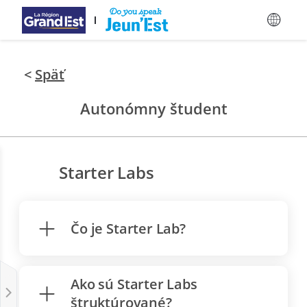
Preskočiť na hlavný obsah
<
Späť
Autonómny študent
Starter Labs
Čo je Starter Lab?
Ako sú Starter Labs
štruktúrované?