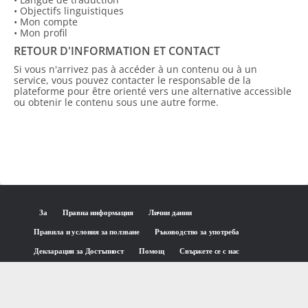
• Objectifs linguistiques
• Mon compte
• Mon profil
RETOUR D'INFORMATION ET CONTACT
Si vous n'arrivez pas à accéder à un contenu ou à un
service, vous pouvez contacter le responsable de la
plateforme pour être orienté vers une alternative accessible
ou obtenir le contenu sous une autre forme.
За
Правна информация
Лични данни
Правила и условия за ползване
Ръководство за употреба
Декларация за Достъпност
Помощ
Свържете се с нас