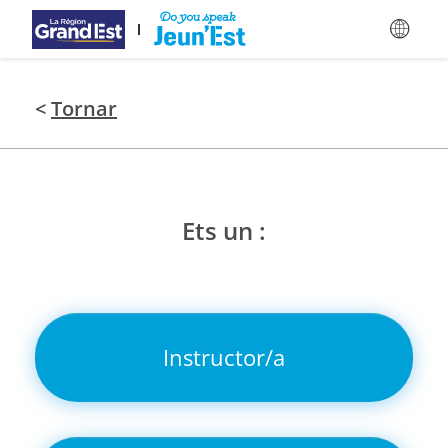
Vés al contingut principal
<
Tornar
Ets un :
Instructor/a