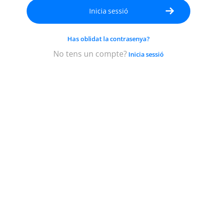
contrasenya
pel
teu
Has oblidat la contrasenya?
compte;
com
No tens un compte?
Inicia sessió
a
mínim
ha
de
tenir
5
caràcters.