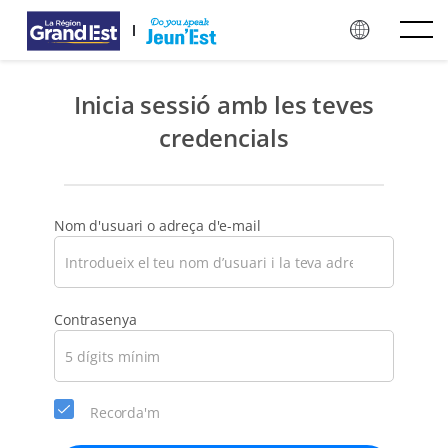
Vés al contingut principal
Inicia sessió amb les teves
credencials
Nom d'usuari o adreça d'e-mail
Si
Contrasenya
us
plau,
tria
una
Recorda'm
nova