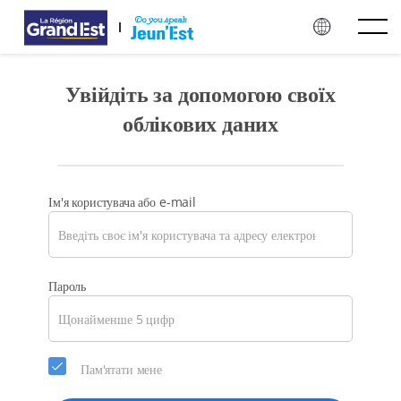
Перейти до основного контенту
Увійдіть за допомогою своїх
облікових даних
Ім'я користувача або e-mail
Оберіть,
Пароль
будь
ласка,
новий
пароль
Пам'ятати мене
для