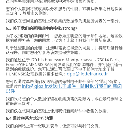
该问卷将关注用户在现实生活中对掌握语言的感受。
您的个人数据将被收集以分析服务的性能。它将从收集之日起保留
三(3)年，然后永久删除。
我们仅在您同意的基础上将收集的数据作为满意度调查的一部分。
6.3 关于我们的新闻邮件的接收/strong>
为了收到我们的新闻邮件，您必须注明您的电子邮件地址。这些数
据的处理将基于您的同意，仅为了让您了解我们的最新资讯。
对于这些数据的处理，注册时需要征得您的同意，并将随后进行确
认程序。同时您还将参考该数据保护策略。
我们通过位于170 bis boulevard Montparnasse - 75014 Paris,
France的HUMENSIS SA公司发送我们的新闻邮件，并将提供适当
级别的数据保护。您可以通过写信至以下电子邮件地址来了解
dpo@iledefrance.fr
HUMENSIS处理数据的更多信息：
您可以通过单击我们发送给您的每封电子邮件底部的“退订”链接，
info@qioz.fr发送电子邮件，随时退订我们的新闻
或通过向
邮件
我们只将您的个人数据保留在收集所需的期限内，即在最终删除之
前保留三(3)年。
我们仅在您同意的基础上使用我们新闻邮件中收集的数据。
6.4 通过联系方式进行沟通
我们的网站上有一张联系表单，使您可以与我们交流。