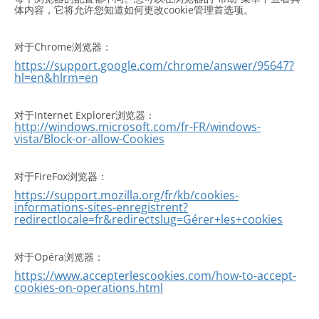
体内容，它将允许您知道如何更改cookie管理首选项。
对于Chrome浏览器：
https://support.google.com/chrome/answer/95647?
hl=en&hlrm=en
对于Internet Explorer浏览器：
http://windows.microsoft.com/fr-FR/windows-
vista/Block-or-allow-Cookies
对于FireFox浏览器：
https://support.mozilla.org/fr/kb/cookies-
informations-sites-enregistrent?
redirectlocale=fr&redirectslug=Gérer+les+cookies
对于Opéra浏览器：
https://www.accepterlescookies.com/how-to-accept-
cookies-on-operations.html