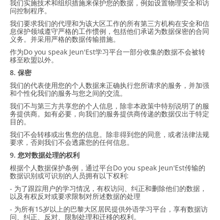
我们实施技术和组织措施来保护您的数据，例如设置物理安全和访
问控制程序。
我们要求我们的代理和为该大区工作的所有第三方机构在安全和信
息保护领域遵守严格的工作惯例，包括他们承诺为数据保密的合同
义务。并采用严格的数据传输措施。
作为Do you speak Jeun'Est学习平台一部分收集的数据不会被转
移至欧盟以外。
8. 保密
我们的代表使用您的个人数据来正确执行您所请求的服务，并加强
和个性化我们的服务与您之间的交流。
我们不与第三方共享您的个人信息，除非本政策中特别说明了的服
务提供商。如有必要，向我们的服务提供商传递的数据仅出于特定
目的。
我们不会转移或出售您的信息。除非得到您的同意，或者法律法规
要求，否则我们不会透露您的任何信息。
9. 您对数据处理的权利
根据个人数据保护条例，通过平台Do you speak Jeun'Est传输的
数据识别或可识别的人员拥有以下权利:
- 为了跟踪用户的学习情况，有权访问、纠正和删除他们的数据，
以及有权反对或要求限制对所述数据的处理
- 为所有15岁以上的巴黎大区居民提供外语学习平台，享有数据访
问、纠正、反对、限制处理和迁移的权利。