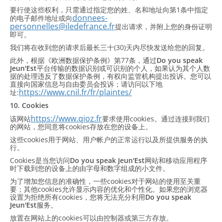
要行使这些权利，只需通过指定您的姓、名和地址向第1条中指定
donnees-
的电子邮件地址或向
personnelles@iledefrance.fr
提出请求，并附上您的身份证明
即可。
我们将在收到您的请求后最长三十(30)天内尽快发送给您的回复。
此外，根据《欧洲数据保护条例》第77条，通过
Do you speak
Jeun'Est
平台传输的数据识别或可识别的个人，如果认为其个人数
据的处理违反了数据保护条例，有权向监管机构提出投诉。您可以
直接向国家信息与自由委员会投诉；请访问以下地
https://www.cnil.fr/fr/plaintes/
址:
10. Cookies
https://www.qioz.fr
该网站
要求使用cookies。通过连接到我们
的网站，您同意将cookies存放在您的设备上。
这些cookies用于网站、用户帐户的正常运行以及所提供服务的执
行。
Cookies是当您访问
Do you speak Jeun'Est
网站和移动应用程序
时下载到您的设备上的由字母和数字组成的小文件。
为了增加您信息的准确性，一些cookies对于网站的使用至关重
要；其他cookies允许显示内容的优化和个性化。如果您的浏览器
设置为拒绝所有cookies，您将无法充分利用
Do you speak
Jeun'Est
服务。
放置在网站上的cookies可以由控制器或第三方存放。