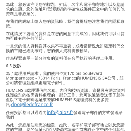
為此，您必須注明您的標題、姓氏、名字和電子郵寄地址以及您請
求的主題。您的位址和電話號碼的準確性或郵件正文中的任何其他
資料是非必須的。
在我們的網站上輸入您的資訊時，我們會提醒您注意我們的隱私政
策。
在此情況下處理的資料是在您的同意下完成的，因此我們可以回答
您可能有的任何問題。
一旦您的個人資料對其收集不再重要，或者當情況允許確定我們交
換的主題已經明確時，您的個人資料將被刪除。
作為聯繫表單一部分收集的資料僅在合同執行的基礎上使用。
6.5 投訴
為了處理用戶請求，我們使用位於170 bis boulevard
Montparnasse - 75014 Paris, France的HUMENSIS SA公司，該
公司將管理並組織處理電子郵件。
HUMENSIS處理通信的名稱、內容和技術資訊。這是具有適當資料
保護級別的按需資料處理的一部分工作。您可以通過發送電子郵件
至以下電子郵寄地址來瞭解HUMENSIS處理資料的更多資
dpo@iledefrance.fr
訊:
info@qioz.fr
任何投訴都可以通過向
發送電子郵件的方式發送給
我們
為此，您必須注明您的標題、姓氏、名字和電子郵寄地址以及您請
求的主題。您的位址和電話號碼的準確性或郵件正文中的任何其他