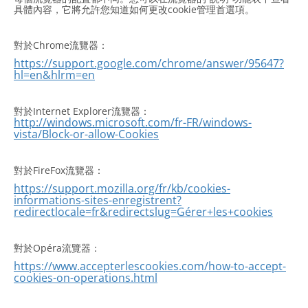
具體內容，它將允許您知道如何更改cookie管理首選項。
對於Chrome流覽器：
https://support.google.com/chrome/answer/95647?
hl=en&hlrm=en
對於Internet Explorer流覽器：
http://windows.microsoft.com/fr-FR/windows-
vista/Block-or-allow-Cookies
對於FireFox流覽器：
https://support.mozilla.org/fr/kb/cookies-
informations-sites-enregistrent?
redirectlocale=fr&redirectslug=Gérer+les+cookies
對於Opéra流覽器：
https://www.accepterlescookies.com/how-to-accept-
cookies-on-operations.html