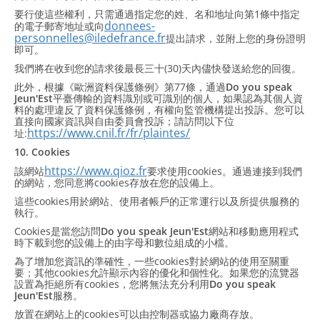
要行使這些權利，只需通過指定您的姓、名和地址向第1條中指定
donnees-
的電子郵寄地址或向
personnelles@iledefrance.fr
提出請求，並附上您的身份證明
即可。
我們將在收到您的請求後最長三十(30)天內儘快發送給您的回復。
此外，根據《歐洲資料保護條例》第77條，通過
Do you speak
Jeun'Est
平臺傳輸的資料識別或可識別的個人，如果認為其個人資
料的處理違反了資料保護條例，有權向監管機構提出投訴。您可以
直接向國家資訊與自由委員會投訴；請訪問以下位
https://www.cnil.fr/fr/plaintes/
址:
10. Cookies
https://www.qioz.fr
該網站
要求使用cookies。通過連接到我們
的網站，您同意將cookies存放在您的設備上。
這些cookies用於網站、使用者帳戶的正常運行以及所提供服務的
執行。
Cookies是當您訪問
Do you speak Jeun'Est
網站和移動應用程式
時下載到您的設備上的由字母和數位組成的小檔。
為了增加您資訊的準確性，一些cookies對於網站的使用至關重
要；其他cookies允許顯示內容的優化和個性化。如果您的流覽器
設置為拒絕所有cookies，您將無法充分利用
Do you speak
Jeun'Est
服務。
放置在網站上的cookies可以由控制器或協力廠商存放。