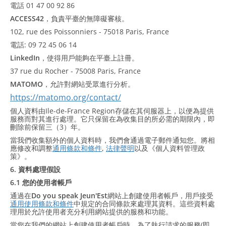
電話 01 47 00 92 86
ACCESS42
，負責平臺的無障礙審核。
102, rue des Poissonniers - 75018 Paris, France
電話: 09 72 45 06 14
LinkedIn
，使得用戶能夠在平臺上註冊。
37 rue du Rocher - 75008 Paris, France
MATOMO
，允許對網站受眾進行分析。
https://matomo.org/contact/
個人資料由Ile-de-France Region存儲在其伺服器上，以便為提供
服務而對其進行處理。它只保留在為收集目的所必需的期限內，即
刪除前保留三（3）年。
當我們收集額外的個人資料時，我們會通過電子郵件通知您。將相
應修改和調整
通用條款和條件
,
法律聲明
以及《個人資料管理政
策》。
6. 資料處理假設
6.1 您的使用者帳戶
通過在
Do you speak Jeun'Est
網站上創建使用者帳戶，用戶接受
通用使用條款和條件
中規定的合同條款來處理其資料。這些資料處
理用於允許使用者充分利用網站提供的服務和功能。
當您在我們的網站上創建使用者帳戶時，為了執行請求的服務(即