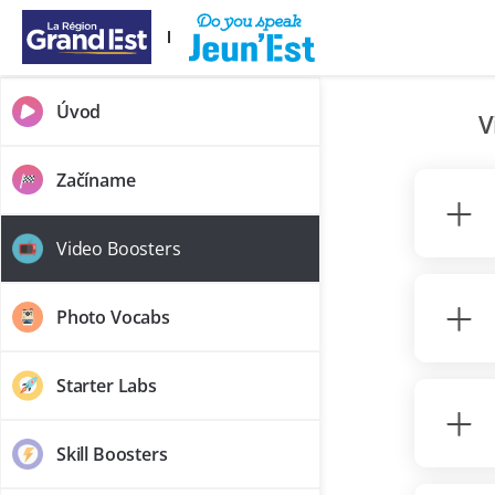
Preskočiť na hlavný obsah
Úvod
V
Začíname
Video Boosters
Photo Vocabs
Starter Labs
Skill Boosters