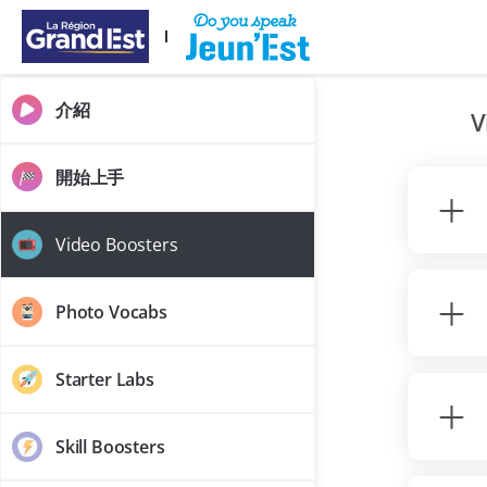
跳至主要內容
介紹
V
開始上手
Video Boosters
Photo Vocabs
Starter Labs
Skill Boosters